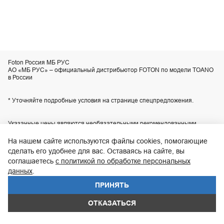
Foton Россия МБ РУС
АО «МБ РУС» – официальный дистрибьютор FOTON по модели TOANO
в России
* Уточняйте подробные условия на странице спецпредложения.
Указанные цены являются необязательными рекомендованными
розничными ценами для наших центров продаж или сервиса и могут
отличаться от действительных цен. Приобретение любой продукции
На нашем сайте используются файлы cookies, помогающие
осуществляется в соответствии с условиями индивидуального договора
сделать его удобнее для вас. Оставаясь на сайте, вы
купли-продажи, заключаемого с продавцом. Технические
характеристики, комплектация и изображения автомобилей,
соглашаетесь
с политикой по обработке персональных
приведенные на сайте, могут отличаться от технических характеристик,
данных
.
комплектации и внешнего вида автомобилей, поставляемых в
Российскую Федерацию. Актуальную информацию уточняйте по
ПРИНЯТЬ
телефону контакт-центра
8 800 200-02-06
.
ОТКАЗАТЬСЯ
UDP Auto
© 2026, FOTON