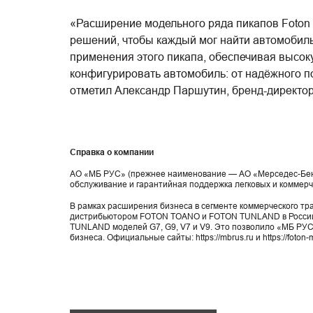
«Расширение модельного ряда пикапов Foton
решений, чтобы каждый мог найти автомобиль
применения этого пикапа, обеспечивая высок
конфигурировать автомобиль: от надёжного п
отметил Александр Паршутин, бренд-директор
Справка о компании
АО «МБ РУС» (прежнее наименование — AO «Мерседес-Бенц 
обслуживание и гарантийная поддержка легковых и коммерч
В рамках расширения бизнеса в сегменте коммерческого т
дистрибьютором FOTON TOANO и FOTON TUNLAND в России.
TUNLAND моделей G7, G9, V7 и V9. Это позволило «МБ РУС»
бизнеса. Официальные сайты: https://mbrus.ru и https://foton-