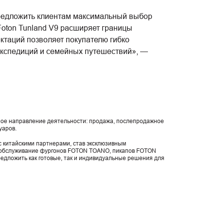
предложить клиентам максимальный выбор
Foton Tunland V9 расширяет границы
ктаций позволяет покупателю гибко
экспедиций и семейных путешествий», —
ное направление деятельности: продажа, послепродажное
уаров.
 китайскими партнерами, став эксклюзивным
 обслуживание фургонов FOTON TOANO, пикапов FOTON
едложить как готовые, так и индивидуальные решения для