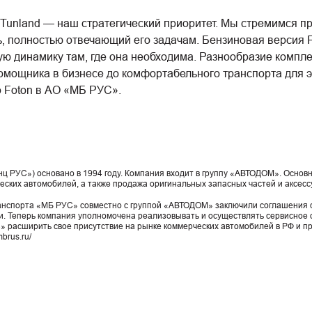
 Tunland — наш стратегический приоритет. Мы стремимся 
, полностью отвечающий его задачам. Бензиновая версия 
ую динамику там, где она необходима. Разнообразие компле
омощника в бизнесе до комфортабельного транспорта для 
 Foton в АО «МБ РУС».
PУC») основано в 1994 году. Компания входит в группу «АВТОДОМ». Основ
еских автомобилей, а также продажа оригинальных запасных частей и аксесс
ранспорта «МБ РУС» совместно с группой «АВТОДОМ» заключили соглашения с
 Теперь компания уполномочена реализовывать и осуществлять сервисное
 расширить свое присутствие на рынке коммерческих автомобилей в РФ и пр
mbrus.ru/