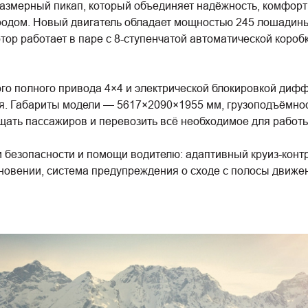
рный пикап, который объединяет надёжность, комфорт и 
 городом. Новый двигатель обладает мощностью 245 лошадин
р работает в паре с 8-ступенчатой автоматической короб
о полного привода 4×4 и электрической блокировкой дифф
. Габариты модели — 5617×2090×1955 мм, грузоподъёмност
ать пассажиров и перевозить всё необходимое для работы
безопасности и помощи водителю: адаптивный круиз-контро
новении, система предупреждения о сходе с полосы движени