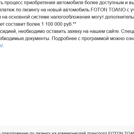
ать процесс приобретения автомобиля более доступным и в
 платеж по лизингу на новый автомобиль FOTON TOANO с уче
ании на основной системе налогообложения могут дополнител
лет составит более 1 100 000 руб.**
бсидией, необходимо оставить заявку на нашем сайте. Спе
необходимые документы. Подробнее с программой можно оз
n/
.
 предложение по лизингу на коммерческий транспорт FOTON TO