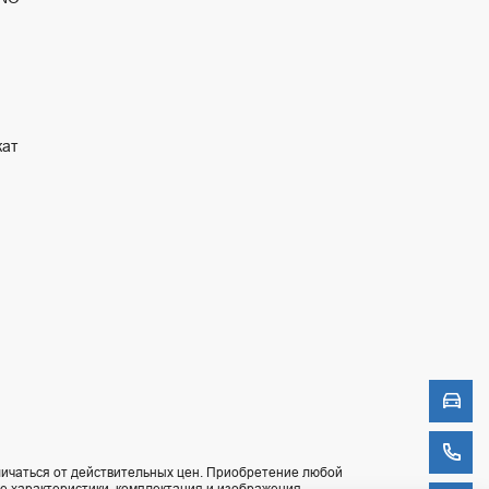
кат
Моде
Обрат
ичаться от действительных цен. Приобретение любой
ие характеристики, комплектация и изображения